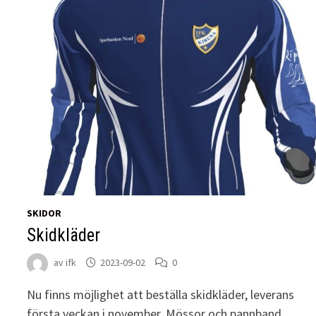
SKIDOR
Skidkläder
av
ifk
2023-09-02
0
Nu finns möjlighet att beställa skidkläder, leverans
första veckan i november. Mössor och pannband