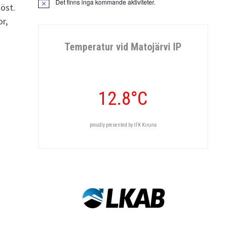
Det finns inga kommande aktiviteter.
Notis
höst.
r,
Temperatur vid Matojärvi IP
12.8°C
proudly presented by IFK Kiruna