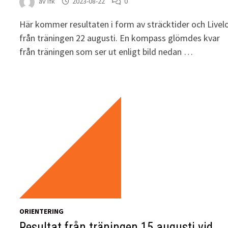
av
ifk
2023-08-22
0
Här kommer resultaten i form av sträcktider och Livel
från träningen 22 augusti. En kompass glömdes kvar
från träningen som ser ut enligt bild nedan …
ORIENTERING
Resultat från träningen 15 augusti vid