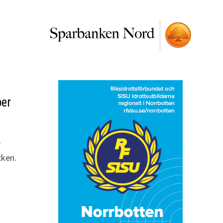
ber
r
cken.