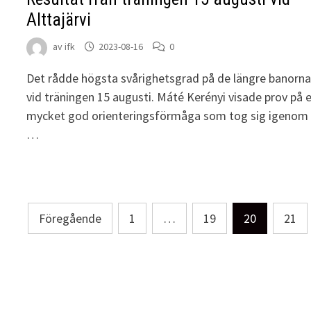
Alttajärvi
av
ifk
2023-08-16
0
Det rådde högsta svårighetsgrad på de längre banorn
vid träningen 15 augusti. Máté Kerényi visade prov på 
mycket god orienteringsförmåga som tog sig igenom
…
Sidnumrering
Föregående
1
…
19
20
21
för
inlägg