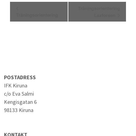
Aktivitet-
Träningsorientering
navigering
Träningsorientering
Laxforsen
POSTADRESS
IFK Kiruna
c/o Eva Salmi
Kengisgatan 6
98133 Kiruna
KONTAKT