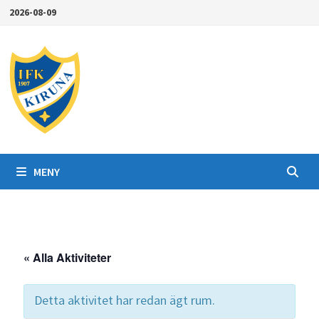
Hoppa
2026-08-09
till
innehåll
MENY
« Alla Aktiviteter
Detta aktivitet har redan ägt rum.