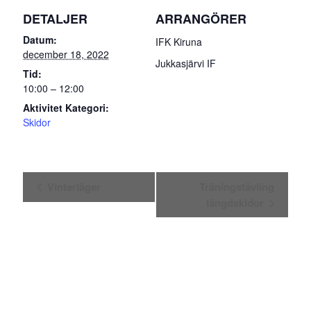
DETALJER
ARRANGÖRER
Datum:
IFK Kiruna
december 18, 2022
Jukkasjärvi IF
Tid:
10:00 – 12:00
Aktivitet Kategori:
Skidor
Aktivitet-
Vinterläger
Träningstävling
navigering
längdskidor