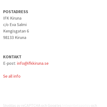
POSTADRESS
IFK Kiruna
c/o Eva Salmi
Kengisgatan 6
98133 Kiruna
KONTAKT
E-post:
info@ifkkiruna.se
Se all info
Skyddas av reCAPTCHA och Googles
Integritetspolicy
och