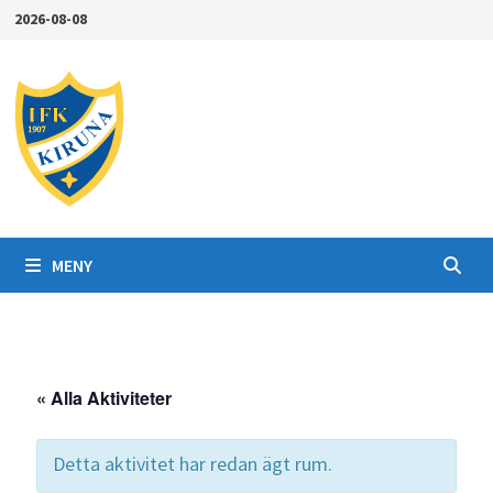
Hoppa
2026-08-08
till
innehåll
MENY
« Alla Aktiviteter
Detta aktivitet har redan ägt rum.