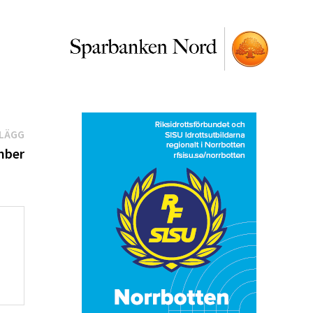
Nästa
NLÄGG
inlägg:
mber