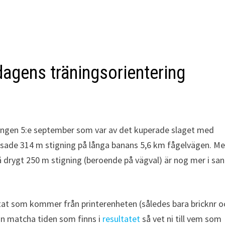
sdagens träningsorientering
ringen 5:e september som var av det kuperade slaget med
visade 314 m stigning på långa banans 5,6 km fågelvägen. M
 så drygt 250 m stigning (beroende på vägval) är nog mer i sa
atat som kommer från printerenheten (således bara bricknr o
an matcha tiden som finns i
resultatet
så vet ni till vem som