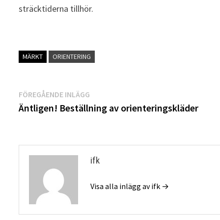
sträcktiderna tillhör.
MÄRKT
ORIENTERING
Inläggsnavigering
Föregående
FÖREGÅENDE INLÄGG
inlägg:
Äntligen! Beställning av orienteringskläder
ifk
Visa alla inlägg av ifk →