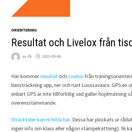
ORIENTERING
Resultat och Livelox från ti
av
ifk
2023-09-06
Här kommer
resultat
och
Livelox
från träningsoriente
bansträckning upp, ner och runt Luossavaara. GPS:en 
enbart GPS är inte tillförlitlig vad gäller höjdmätning
överensstämmande.
Sträcktider kan ni hitta här
. Dessa har plockats ur råd
ingen info om klass eller någon stämpelrättning). Ni k