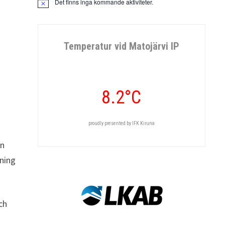
Det finns inga kommande aktiviteter.
Notis
Temperatur vid Matojärvi IP
8.2°C
proudly presented by IFK Kiruna
en
nning
ch