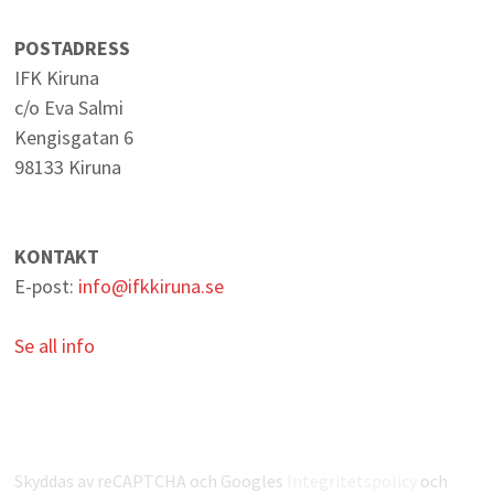
POSTADRESS
IFK Kiruna
c/o Eva Salmi
Kengisgatan 6
98133 Kiruna
KONTAKT
E-post:
info@ifkkiruna.se
Se all info
Skyddas av reCAPTCHA och Googles
Integritetspolicy
och