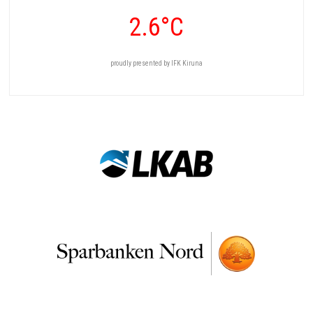
2.6°C
proudly presented by IFK Kiruna