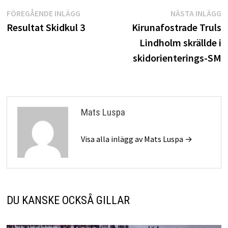
Inläggsnavigering
Föregående
N
FÖREGÅENDE INLÄGG
NÄSTA INLÄGG
inlägg:
i
Resultat Skidkul 3
Kirunafostrade Truls
Lindholm skrällde i
skidorienterings-SM
Mats Luspa
Visa alla inlägg av Mats Luspa →
DU KANSKE OCKSÅ GILLAR