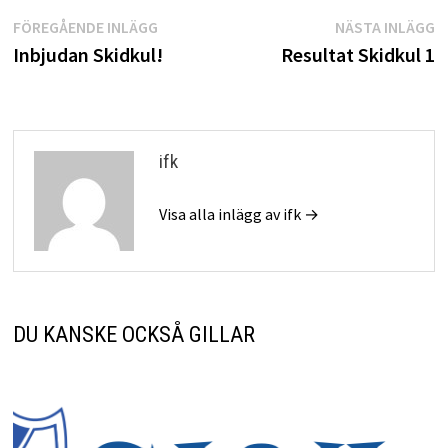
Inläggsnavigering
Föregående
N
FÖREGÅENDE INLÄGG
NÄSTA INLÄGG
inlägg:
i
Inbjudan Skidkul!
Resultat Skidkul 1
ifk
Visa alla inlägg av ifk →
DU KANSKE OCKSÅ GILLAR