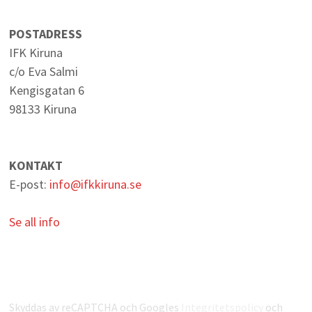
POSTADRESS
IFK Kiruna
c/o Eva Salmi
Kengisgatan 6
98133 Kiruna
KONTAKT
E-post:
info@ifkkiruna.se
Se all info
Skyddas av reCAPTCHA och Googles
Integritetspolicy
och