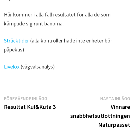
Här kommer i alla fall resultatet för alla de som
kämpade sig runt banorna.
Sträcktider
(alla kontroller hade inte enheter bör
påpekas)
Livelox
(vägvalsanalys)
Inläggsnavigering
Föregående
N
FÖREGÅENDE INLÄGG
NÄSTA INLÄGG
inlägg:
i
Resultat Kul&Kuta 3
Vinnare
snabbhetsutlottningen
Naturpasset