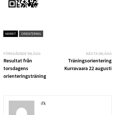
MÄRKT
ORIENTERING
Inläggsnavigering
Föregående
N
FÖREGÅENDE INLÄGG
NÄSTA INLÄGG
inlägg:
i
Resultat från
Träningsorientering
torsdagens
Kurravaara 22 augusti
orienteringsträning
ifk