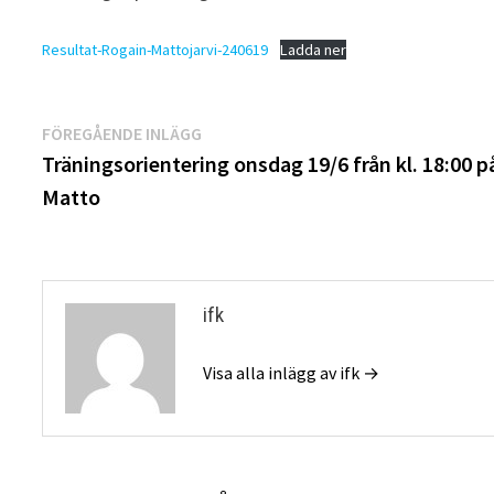
Resultat-Rogain-Mattojarvi-240619
Ladda ner
Inläggsnavigering
Föregående
FÖREGÅENDE INLÄGG
inlägg:
Träningsorientering onsdag 19/6 från kl. 18:00 p
Matto
ifk
Visa alla inlägg av ifk →