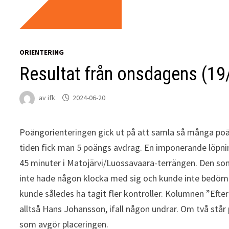
ORIENTERING
Resultat från onsdagens (19
av
ifk
2024-06-20
Poängorienteringen gick ut på att samla så många poä
tiden fick man 5 poängs avdrag. En imponerande löpnin
45 minuter i Matojärvi/Luossavaara-terrängen. Den som
inte hade någon klocka med sig och kunde inte bedöma
kunde således ha tagit fler kontroller. Kolumnen ”Efter
alltså Hans Johansson, ifall någon undrar. Om två står
som avgör placeringen.