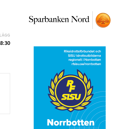
Nästa
NLÄGG
inlägg:
18:30