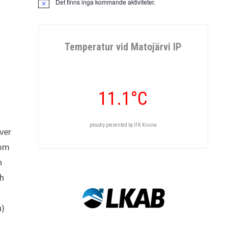
Det finns inga kommande aktiviteter.
Notis
Temperatur vid Matojärvi IP
11.1°C
proudly presented by IFK Kiruna
ver
nom
n
ch
n)