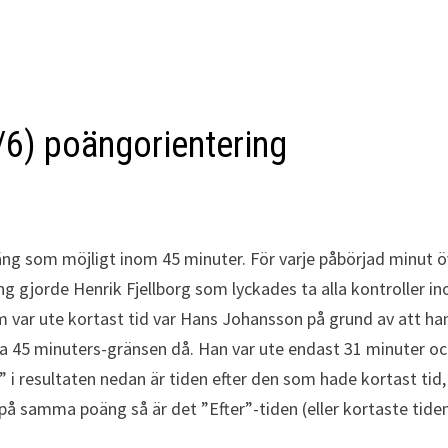
/6) poängorientering
ng som möjligt inom 45 minuter. För varje påbörjad minut ö
g gjorde Henrik Fjellborg som lyckades ta alla kontroller i
 var ute kortast tid var Hans Johansson på grund av att ha
 45 minuters-gränsen då. Han var ute endast 31 minuter o
” i resultaten nedan är tiden efter den som hade kortast tid,
 på samma poäng så är det ”Efter”-tiden (eller kortaste tide