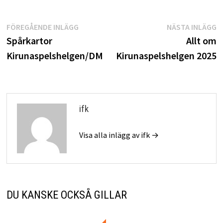
Inläggsnavigering
Föregående
N
FÖREGÅENDE INLÄGG
NÄSTA INLÄGG
inlägg:
i
Spårkartor
Allt om
Kirunaspelshelgen/DM
Kirunaspelshelgen 2025
ifk
Visa alla inlägg av ifk →
DU KANSKE OCKSÅ GILLAR